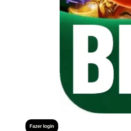
Fazer login