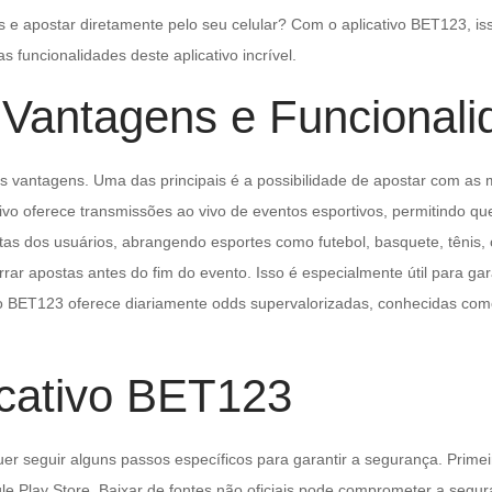
 apostar diretamente pelo seu celular? Com o aplicativo BET123, isso 
s funcionalidades deste aplicativo incrível.
 Vantagens e Funcional
s vantagens. Uma das principais é a possibilidade de apostar com a
vo oferece transmissões ao vivo de eventos esportivos, permitindo que
tas dos usuários, abrangendo esportes como futebol, basquete, tênis, 
ar apostas antes do fim do evento. Isso é especialmente útil para gara
ivo BET123 oferece diariamente odds supervalorizadas, conhecidas como
icativo BET123
 seguir alguns passos específicos para garantir a segurança. Primeir
gle Play Store. Baixar de fontes não oficiais pode comprometer a seguran