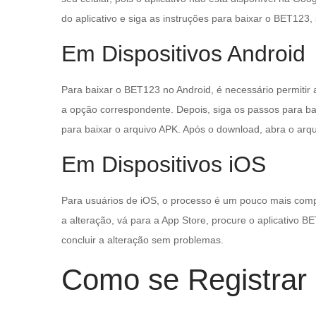
do aplicativo e siga as instruções para baixar o BET123,
Em Dispositivos Android
Para baixar o BET123 no Android, é necessário permitir 
a opção correspondente. Depois, siga os passos para baixa
para baixar o arquivo APK. Após o download, abra o arqui
Em Dispositivos iOS
Para usuários de iOS, o processo é um pouco mais compl
a alteração, vá para a App Store, procure o aplicativ
concluir a alteração sem problemas.
Como se Registrar 