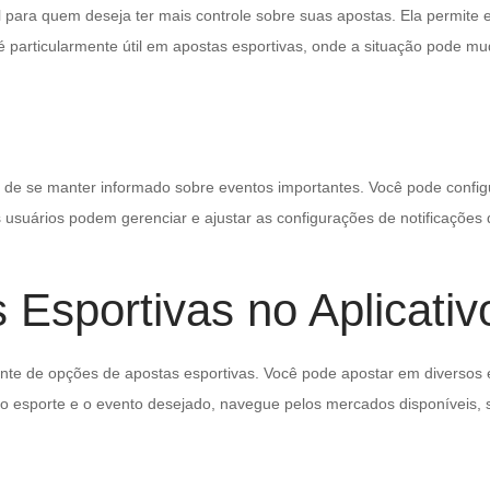
 para quem deseja ter mais controle sobre suas apostas. Ela permite 
é particularmente útil em apostas esportivas, onde a situação pode 
 de se manter informado sobre eventos importantes. Você pode config
 usuários podem gerenciar e ajustar as configurações de notificações 
 Esportivas no Aplicati
e de opções de apostas esportivas. Você pode apostar em diversos esp
 o esporte e o evento desejado, navegue pelos mercados disponíveis, se