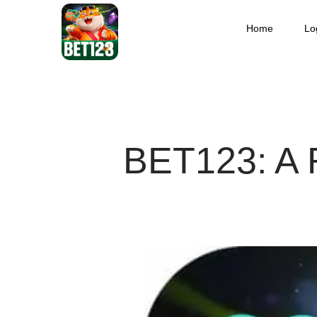
Skip
Home
Lo
to
Cadastre-se na BET123 e aproveite um bôn
content
Plataforma segura, pagamentos rápidos e
BET123: A 