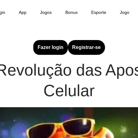
gin
App
Jogos
Bonus
Esporte
Jogo
us de 100% no primeiro depósito, até R$8.100. Jogue mais de 4.000 j
 suporte 24/7.
Fazer login
Registrar-se
Revolução das Apo
Celular